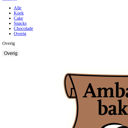
Alle
Koek
Cake
Snacks
Chocolade
Overig
Overig
Overig